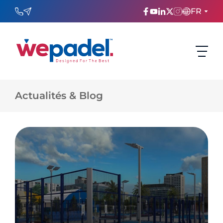
FR
ENGLISH
TÜRKÇE
Actualités & Blog
ESPAñOL
FRANÇAIS
عربي
Русский