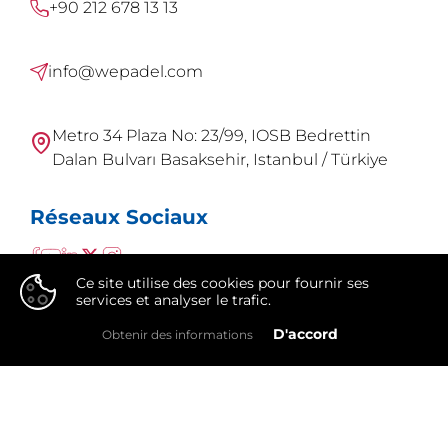
+90 212 678 13 13
info@wepadel.com
Metro 34 Plaza No: 23/99, IOSB Bedrettin
Dalan Bulvarı Basaksehir, Istanbul / Türkiye
Réseaux Sociaux
Ce site utilise des cookies pour fournir ses
services et analyser le trafic.
👍
D'accord
Obtenir des informations
WePadel est une marque de
Integral Group