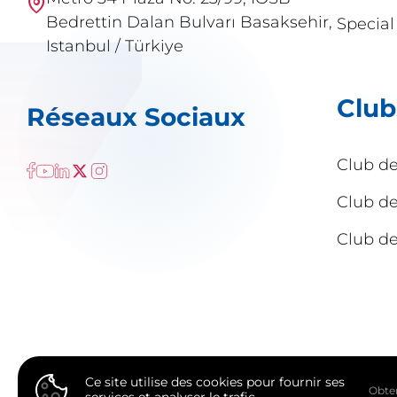
Bedrettin Dalan Bulvarı Basaksehir,
Special
Istanbul / Türkiye
Club
Réseaux Sociaux
Club d
Club d
Club de
Ce site utilise des cookies pour fournir ses
Obten