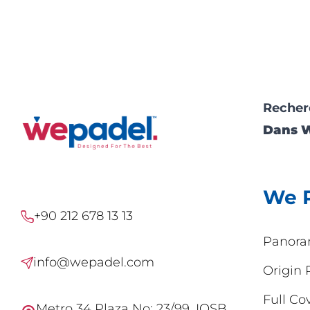
Recher
Dans 
We 
+90 212 678 13 13
Panora
info@wepadel.com
Origin 
Full Co
Metro 34 Plaza No: 23/99, IOSB