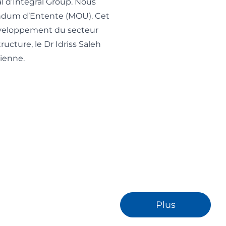
l d’Integral Group. Nous
ndum d’Entente (MOU). Cet
 développement du secteur
ructure, le Dr Idriss Saleh
dienne.
Plus