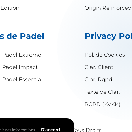
 Edition
Origin Reinforced
s de Padel
Privacy Po
e Padel Extreme
Pol. de Cookies
e Padel Impact
Clar. Client
 Padel Essential
Clar. Rgpd
Texte de Clar.
RGPD (KVKK)
👍
D'accord
© 2026
fr.wepadel.com
| Tous Droits
ir des informations