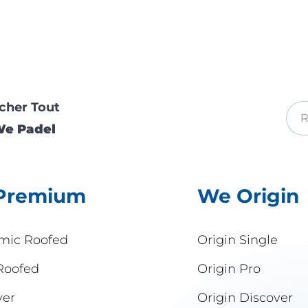
cher Tout
We Padel
Premium
We Origin
mic Roofed
Origin Single
Roofed
Origin Pro
ver
Origin Discover