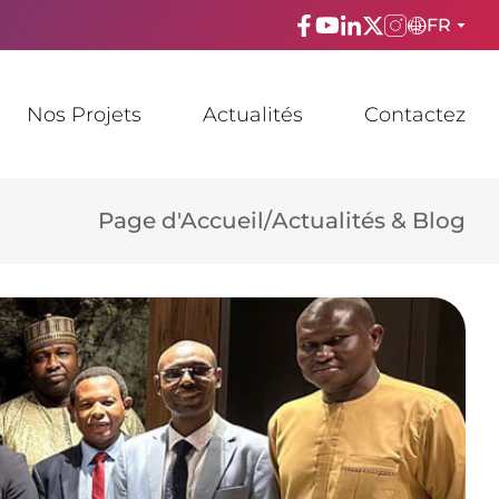
FR
ENGLISH
Nos Projets
Actualités
Contactez
TÜRKÇE
ESPAñOL
Page d'Accueil
/
Actualités & Blog
FRANÇAIS
عربي
Русский