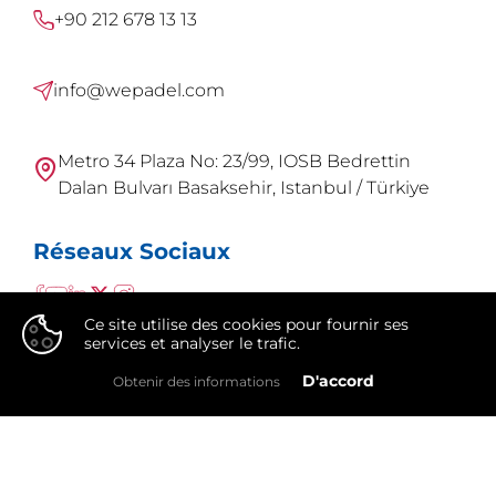
+90 212 678 13 13
info@wepadel.com
Metro 34 Plaza No: 23/99, IOSB Bedrettin
Dalan Bulvarı Basaksehir, Istanbul / Türkiye
Réseaux Sociaux
Ce site utilise des cookies pour fournir ses
services et analyser le trafic.
👍
D'accord
Obtenir des informations
WePadel est une marque de
Integral Group