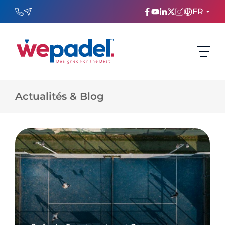
FR
ENGLISH
TÜRKÇE
Actualités & Blog
ESPAñOL
FRANÇAIS
عربي
Русский