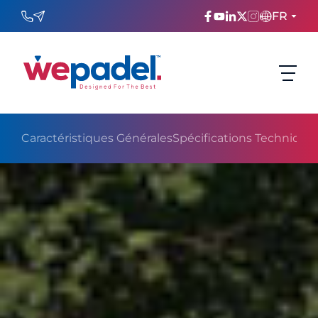
FR
ENGLISH
TÜRKÇE
ESPAñOL
Caractéristiques Générales
Spécifications Technique
FRANÇAIS
عربي
Русский