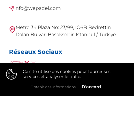
info@wepadel.com
Metro 34 Plaza No: 23/99, IOSB Bedrettin
Dalan Bulvarı Basaksehir, Istanbul / Türkiye
Réseaux Sociaux
Ce site utilise des cookies pour fournir ses
services et analyser le trafic.
👍
D'accord
Obtenir des informations
WePadel est une marque de
Integral Group