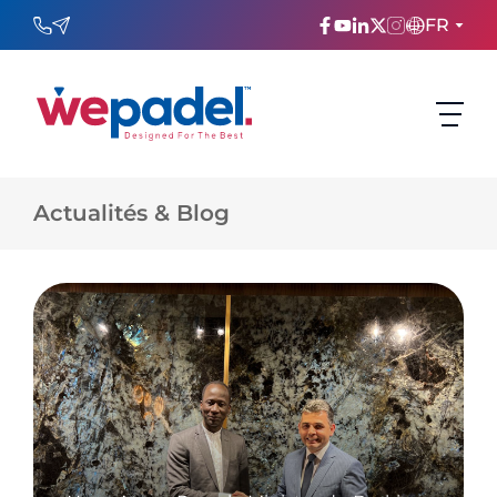
FR
ENGLISH
TÜRKÇE
Actualités & Blog
ESPAñOL
FRANÇAIS
عربي
Русский