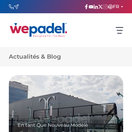
FR
ENGLISH
TÜRKÇE
Actualités & Blog
ESPAñOL
FRANÇAIS
عربي
Русский
En tant Que Nouveau Modèle