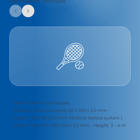
Spécifications Techniques
Spécifications Techniques
Double Corner Columns: 50 x 100 x 2,5 mm -
Beams: 40 x 60 x 2,5 mm Modular bolted system |
Center Columns: 100 x 50 x 2,5 mm - Height: 3 - 4 m