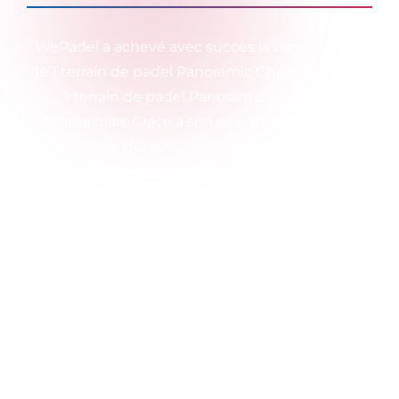
WePadel a achevé avec succès la construction
de 1 terrain de padel Panoramic Challenge et de
1 terrain de padel Panoramic Single en
Azerbaïdjan. Grâce à son design moderne, sa
structure durable et ses standards de jeu
professionnels, ce projet est devenu l'une de
nos références importantes contribuant au
développement du padel dans la région.
Notre modèle Panoramic Challenge offre une
expérience de jeu premium grâce à sa structure
en verre panoramique offrant un large angle de
vue, tandis que notre modèle Panoramic Single
constitue une solution idéale pour les
entraînements individuels et l'usage privé dans
des espaces plus compacts. Les deux terrains