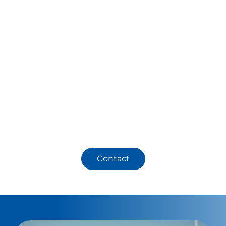
ont été construits avec une qualité élevée, une
grande durabilité et un design esthétique.
Si vous prévoyez d'investir dans un terrain de
padel professionnel pour votre installation
sportive, votre club, votre hôtel ou votre projet
privé, contactez WePadel dès aujourd'hui.
Obtenez des solutions personnalisées pour
votre projet et demandez votre devis gratuit
dès maintenant.
Contact