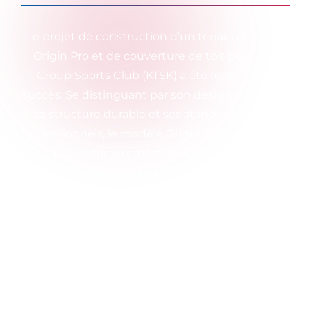
Le projet de construction d’un terrain de padel
Origin Pro et de couverture de toit pour Koç
Group Sports Club (KTSK) a été réalisé avec
succès. Se distinguant par son design moderne,
sa structure durable et ses standards de jeu
professionnels, le modèle Origin Pro a été conçu
pour offrir aux membres du club une
expérience de padel sûre, confortable et
performante.
Dans le cadre du projet, les processus de
production, de fourniture et d’installation du
terrain de padel ont été gérés avec minutie par
les équipes expertes de WePadel. Grâce au
système de couverture appliqué au-dessus du
terrain, l’aire de jeu est mieux protégée contre