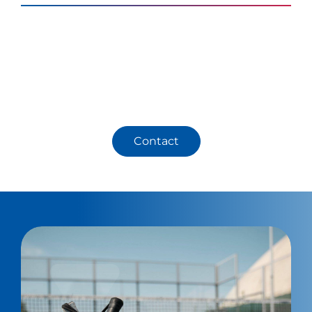
Le processus de construction du terrain de
padel, que nous avons conçu comme la famille
WePadel conformément aux normes FIP, est
terminé.
Contact