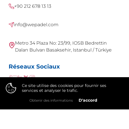
+90 212 678 13 13
info@wepadel.com
Metro 34 Plaza No: 23/99, IOSB Bedrettin
Dalan Bulvarı Basaksehir, Istanbul / Türkiye
Réseaux Sociaux
Ce site utilise des cookies pour fournir ses
services et analyser le trafic.
👍
D'accord
Obtenir des informations
WePadel est une marque de
Integral Group