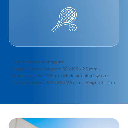
Spécifications Techniques
Double Corner Columns: 50 x 100 x 2,5 mm -
Beams: 40 x 60 x 2,5 mm Modular bolted system |
Center Columns: 100 x 50 x 2,5 mm - Height: 3 - 4 m