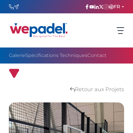
FR
ENGLISH
TÜRKÇE
Galerie
Spécifications Techniques
Contact
ESPAñOL
FRANÇAIS
Projet de Court de Padel en Ouzbékistan
عربي
Retour aux Projets
Русский