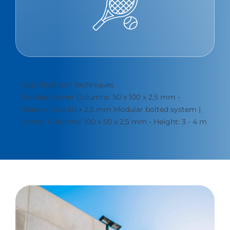
Spécifications Techniques
Double Corner Columns: 50 x 100 x 2,5 mm -
Beams: 40 x 60 x 2,5 mm Modular bolted system |
Center Columns: 100 x 50 x 2,5 mm - Height: 3 - 4 m