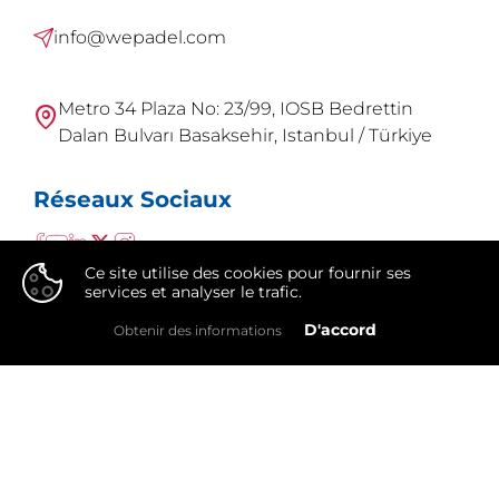
info@wepadel.com
Metro 34 Plaza No: 23/99, IOSB Bedrettin
Dalan Bulvarı Basaksehir, Istanbul / Türkiye
Réseaux Sociaux
Ce site utilise des cookies pour fournir ses
services et analyser le trafic.
👍
D'accord
Obtenir des informations
WePadel est une marque de
Integral Group