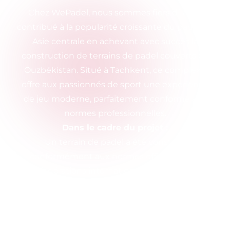
Chez WePadel, nous sommes fiers d`avoir
contribué à la popularité croissante du padel en
Asie centrale en achevant avec succès la
construction de terrains de padel couverts en
Ouzbékistan. Situé à Tachkent, ce complexe
offre aux passionnés de sport une expérience
de jeu moderne, parfaitement conforme aux
normes professionnelles.
Dans le cadre du projet :
Un terrain de padel a été construit
conformément aux normes officielles des
fédérations internationales de padel.
Des filets traités anti-UV et du verre trempé de
12 mm ont été soigneusement sélectionnés
pour garantir durabilité et transparence.
Un système d`éclairage LED haute